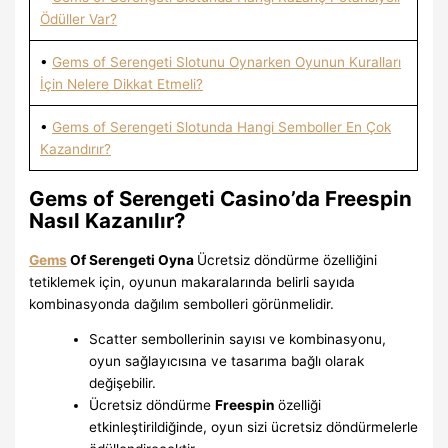
Ödüller Var?
•
Gems of Serengeti Slotunu Oynarken Oyunun Kuralları
İçin Nelere Dikkat Etmeli?
•
Gems of Serengeti Slotunda Hangi Semboller En Çok
Kazandırır?
Gems of Serengeti Casino’da Freespin
Nasıl Kazanılır?
Gems
Of Serengeti Oyna
Ücretsiz döndürme özelliğini
tetiklemek için, oyunun makaralarında belirli sayıda
kombinasyonda dağılım sembolleri görünmelidir.
Scatter sembollerinin sayısı ve kombinasyonu,
oyun sağlayıcısına ve tasarıma bağlı olarak
değişebilir.
Ücretsiz döndürme
Freespin
özelliği
etkinleştirildiğinde, oyun sizi ücretsiz döndürmelerle