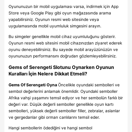
Oyununuzun bir mobil uygulaması varsa, indirmek için App
Store veya Google Play gibi oyun mağazasında arama
yapabilirsiniz. Oyunun resmi web sitesinde veya
uygulamasında mobil uyumluluk simgesini arayın.
Bu simgeler genellikle mobil cihaz uyumluluğunu gösterir.
Oyunun resmi web sitesini mobil cihazınızdan ziyaret ederek
oyunu deneyebilirsiniz. Bu sayede mobil arayüzünüzün ve
oyununuzun performansını doğrudan gözlemleyebilirsiniz.
Gems of Serengeti Slotunu Oynarken Oyunun
Kuralları İçin Nelere Dikkat Etmeli?
Gems Of Serengeti Oyna
Öncelikle oyundaki sembolleri ve
sembol değerlerini anlamak önemlidir. Oyundaki semboller
Afrika vahşi yaşamını temsil ediyor ve her sembolün farklı bir
değeri var. Düşük değerli semboller genellikle oyun kartı
sembolleri, yüksek değerli semboller filler, zebralar, aslanlar
ve gergedanlar gibi orman canlılarını temsil eder.
Hangi sembollerin ödediğini ve hangi sembol