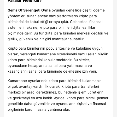
Paralar Nelerdir?
Gems Of Serengeti Oyna
oyunları genellikle çeşitli ödeme
yöntemleri sunar, ancak bazı platformların kripto para
birimlerini de kabul ettiği ortaya çıktı. Geleneksel finansal
sistemlerin aksine, kripto para birimleri dijital varlıklar
biçiminde gelir. Bu tür dijital para birimleri merkezi değildir ve
gizlilik, güvenlik ve hız gibi avantajlar sunabilir.
Kripto para birimlerinin popülaritesine ve kabulüne uygun
olarak, Serengeti kumarhane sitelerindeki bazı Taşlar, büyük
kripto para birimlerini kabul etmektedir. Bu siteler,
oyuncuların hesaplarına sanal para yatırmasına ve
kazançlarını sanal para biriminde çekmesine izin verir.
Kumarhane oyunlarında kripto para birimleri kullanmanın
birçok avantajı vardır. İlk olarak, kripto para transferleri
merkezi bir aracı gerektirmez, bu nedenle işlem ücretlerini
ve gecikmeyi en aza indirir. Ayrıca, kripto para birimi işlemleri
genellikle daha güvenlidir ve oyuncuların kişisel ve finansal
bilgilerinin korunmasına yardımcı olur.