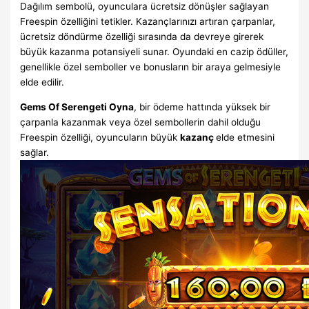
Dağılım sembolü, oyunculara ücretsiz dönüşler sağlayan
Freespin özelliğini tetikler. Kazançlarınızı artıran çarpanlar,
ücretsiz döndürme özelliği sırasında da devreye girerek
büyük kazanma potansiyeli sunar. Oyundaki en cazip ödüller,
genellikle özel semboller ve bonusların bir araya gelmesiyle
elde edilir.
Gems Of Serengeti Oyna
, bir ödeme hattında yüksek bir
çarpanla kazanmak veya özel sembollerin dahil olduğu
Freespin özelliği, oyuncuların büyük
kazanç
elde etmesini
sağlar.