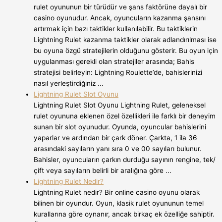
rulet oyununun bir türüdür ve şans faktörüne dayalı bir
casino oyunudur. Ancak, oyuncuların kazanma şansını
artırmak için bazı taktikler kullanılabilir. Bu taktiklerin
Lightning Rulet kazanma taktikler olarak adlandırılması ise
bu oyuna özgü stratejilerin olduğunu gösterir. Bu oyun için
uygulanması gerekli olan stratejiler arasında; Bahis
stratejisi belirleyin: Lightning Roulette’de, bahislerinizi
nasıl yerleştirdiğiniz ...
Lightning Rulet Slot Oyunu
Lightning Rulet Slot Oyunu Lightning Rulet, geleneksel
rulet oyununa eklenen özel özellikleri ile farklı bir deneyim
sunan bir slot oyunudur. Oyunda, oyuncular bahislerini
yaparlar ve ardından bir çark döner. Çarkta, 1 ila 36
arasındaki sayıların yanı sıra 0 ve 00 sayıları bulunur.
Bahisler, oyuncuların çarkın durduğu sayının rengine, tek/
çift veya sayıların belirli bir aralığına göre ...
Lightning Rulet Nedir?
Lightning Rulet nedir? Bir online casino oyunu olarak
bilinen bir oyundur. Oyun, klasik rulet oyununun temel
kurallarına göre oynanır, ancak birkaç ek özelliğe sahiptir.