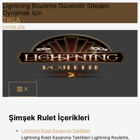
Lightning Roulette Güvenilir Siteden
Oynamak İçin
TIKLA
İçeriğe atla
Şimşek Rulet İçerikleri
Lightning Rulet Kazanma Taktikleri
Lightning Rulet Kazanma Taktikleri Lightning Roulette,