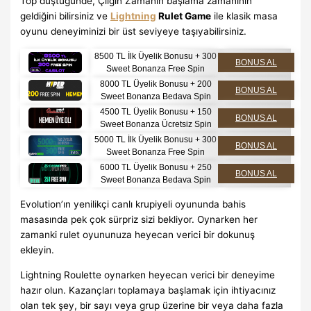
Top düştüğünde, Çılgın Zamanın başlama zamanının
geldiğini bilirsiniz ve
Lightning
Rulet Game
ile klasik masa
oyunu deneyiminizi bir üst seviyeye taşıyabilirsiniz.
8500 TL İlk Üyelik Bonusu + 300
BONUS AL
Sweet Bonanza Free Spin
8000 TL Üyelik Bonusu + 200
BONUS AL
Sweet Bonanza Bedava Spin
4500 TL Üyelik Bonusu + 150
BONUS AL
Sweet Bonanza Ücretsiz Spin
5000 TL İlk Üyelik Bonusu + 300
BONUS AL
Sweet Bonanza Free Spin
6000 TL Üyelik Bonusu + 250
BONUS AL
Sweet Bonanza Bedava Spin
Evolution’ın yenilikçi canlı krupiyeli oyununda bahis
masasında pek çok sürpriz sizi bekliyor. Oynarken her
zamanki rulet oyununuza heyecan verici bir dokunuş
ekleyin.
Lightning Roulette oynarken heyecan verici bir deneyime
hazır olun. Kazançları toplamaya başlamak için ihtiyacınız
olan tek şey, bir sayı veya grup üzerine bir veya daha fazla