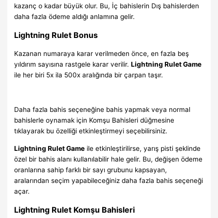
kazanç o kadar büyük olur. Bu, İç bahislerin Dış bahislerden
daha fazla ödeme aldığı anlamına gelir.
Lightning Rulet Bonus
Kazanan numaraya karar verilmeden önce, en fazla beş
yıldırım sayısına rastgele karar verilir.
Lightning Rulet Game
ile her biri 5x ila 500x aralığında bir çarpan taşır.
Daha fazla bahis seçeneğine bahis yapmak veya normal
bahislerle oynamak için Komşu Bahisleri düğmesine
tıklayarak bu özelliği etkinleştirmeyi seçebilirsiniz.
Lightning Rulet Game
ile etkinleştirilirse, yarış pisti şeklinde
özel bir bahis alanı kullanılabilir hale gelir. Bu, değişen ödeme
oranlarına sahip farklı bir sayı grubunu kapsayan,
aralarından seçim yapabileceğiniz daha fazla bahis seçeneği
açar.
Lightning Rulet Komşu Bahisleri