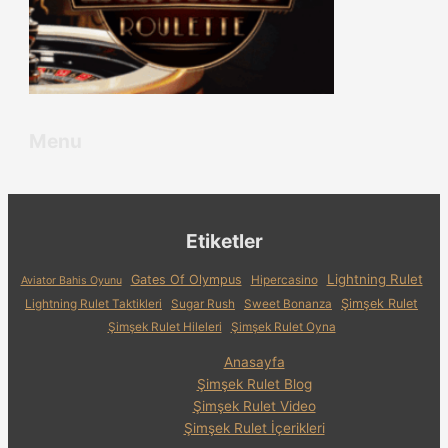
Menu
Etiketler
Lightning Rulet
Gates Of Olympus
Hipercasino
Aviator Bahis Oyunu
Şimşek Rulet
Lightning Rulet Taktikleri
Sugar Rush
Sweet Bonanza
Şimşek Rulet Hileleri
Şimşek Rulet Oyna
Anasayfa
Şimşek Rulet Blog
Şimşek Rulet Video
Şimşek Rulet İçerikleri