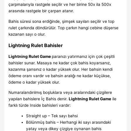
çarpmalarıyla rastgele seçilir ve her birine 50x ila 500x
arasında rastgele bir çarpan atanır.
Bahis süresi sona erdiğinde, şimşek sayıları seçilir ve top
rulet çarkında döndürülür. Top çarkın hangi cebine düşerse
kazanan sayı o olur.
Lightning Rulet Bahisler
Lightning Rulet Game
paranızı yatırmanız için çok çeşitli
bahisler sunar. Masaya ne kadar çok bahis koyarsanız,
kazanma şansınız o kadar yüksek olur. Her bahsin kendi
ödeme oranı vardır ve bahsin aralığı ne kadar küçükse,
ödeme o kadar yüksek olur.
Numaralandırılmış boşluklara veya aralarındaki çizgilere
yapılan bahislere İç Bahis denir.
Lightning Rulet Game
ile
farklı türde Inside bahisleri vardır:
Straight up – Tek sayı bahsi
Bölünmüş bahis – Herhangi iki sayı arasındaki
yatay veya dikey çizgiye oynanan bahis