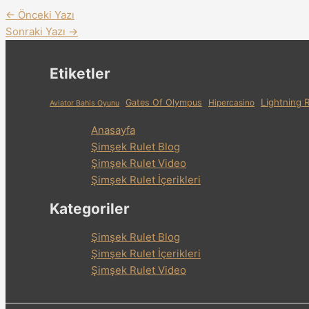
←
Önceki Yazı
Sonraki Yazı
→
Etiketler
Lightning 
Gates Of Olympus
Hipercasino
Aviator Bahis Oyunu
Anasayfa
Şimşek Rulet Blog
Şimşek Rulet Video
Şimşek Rulet İçerikleri
Kategoriler
Şimşek Rulet Blog
Şimşek Rulet İçerikleri
Şimşek Rulet Video