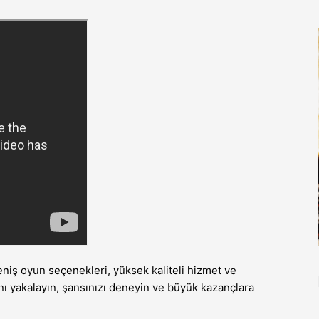
niş oyun seçenekleri, yüksek kaliteli hizmet ve
ı yakalayın, şansınızı deneyin ve büyük kazançlara