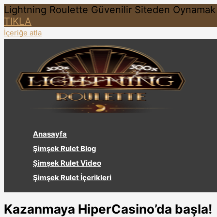
Lightning Roulette Güvenilir Siteden Oynamak 
TIKLA
İçeriğe atla
Anasayfa
Şimşek Rulet Blog
Şimşek Rulet Video
Şimşek Rulet İçerikleri
Kazanmaya HiperCasino’da başla!