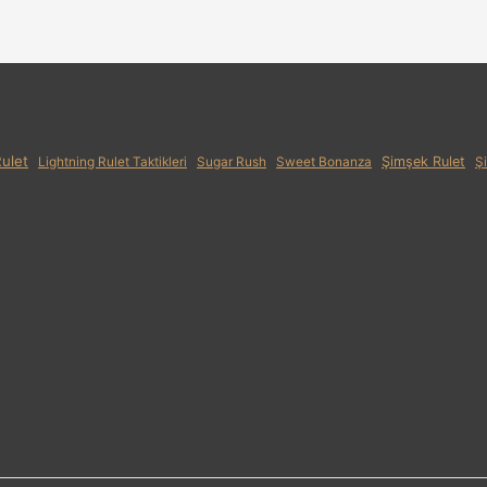
Rulet
Şimşek Rulet
Lightning Rulet Taktikleri
Sugar Rush
Sweet Bonanza
Şi