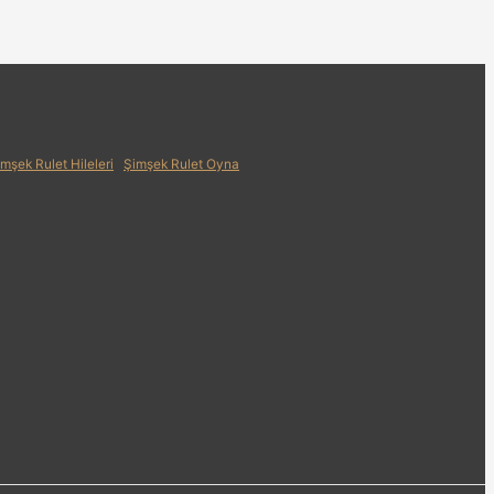
mşek Rulet Hileleri
Şimşek Rulet Oyna