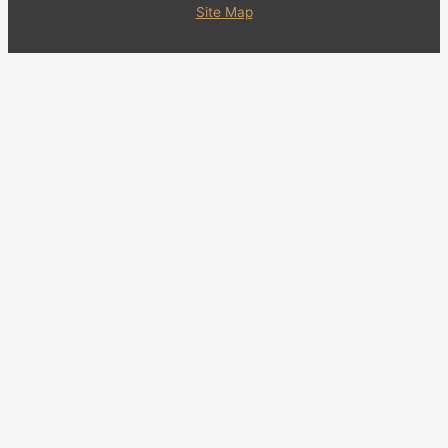
Site Map