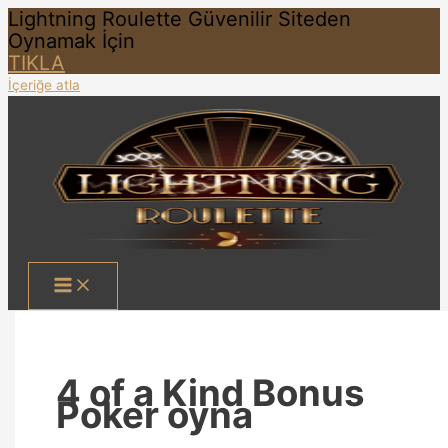
Lightning Roulette Güvenilir Siteden
Oynamak İçin
TIKLA
İçeriğe atla
4 of a Kind Bonus
Poker oyna