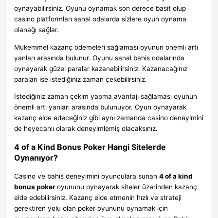
oynayabilirsiniz. Oyunu oynamak son derece basit olup
casino platformları sanal odalarda sizlere oyun oynama
olanağı sağlar.
Mükemmel kazanç ödemeleri sağlaması oyunun önemli artı
yanları arasında bulunur. Oyunu sanal bahis odalarında
oynayarak güzel paralar kazanabilirsiniz. Kazanacağınız
paraları ise istediğiniz zaman çekebilirsiniz.
İstediğiniz zaman çekim yapma avantajı sağlaması oyunun
önemli artı yanları arasında bulunuyor. Oyun oynayarak
kazanç elde edeceğiniz gibi aynı zamanda casino deneyimini
de heyecanlı olarak deneyimlemiş olacaksınız.
4 of a Kind Bonus Poker Hangi Sitelerde
Oynanıyor?
Casino ve bahis deneyimini oyunculara sunan
4 of a kind
bonus poker
oyununu oynayarak siteler üzerinden kazanç
elde edebilirsiniz. Kazanç elde etmenin hızlı ve strateji
gerektiren yolu olan poker oyununu oynamak için