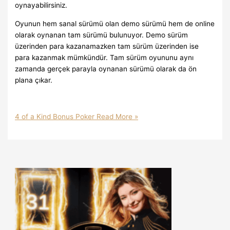
oynayabilirsiniz.
Oyunun hem sanal sürümü olan demo sürümü hem de online
olarak oynanan tam sürümü bulunuyor. Demo sürüm
üzerinden para kazanamazken tam sürüm üzerinden ise
para kazanmak mümkündür. Tam sürüm oyununu aynı
zamanda gerçek parayla oynanan sürümü olarak da ön
plana çıkar.
4 of a Kind Bonus Poker
Read More »