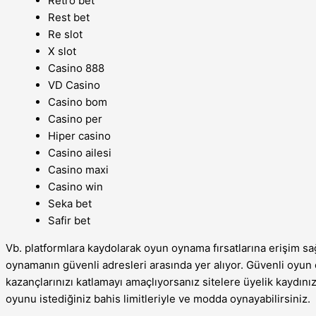
Retro bet
Rest bet
Re slot
X slot
Casino 888
VD Casino
Casino bom
Casino per
Hiper casino
Casino ailesi
Casino maxi
Casino win
Seka bet
Safir bet
Vb. platformlara kaydolarak oyun oynama fırsatlarına erişim sağ
oynamanın güvenli adresleri arasında yer alıyor. Güvenli oyu
kazançlarınızı katlamayı amaçlıyorsanız sitelere üyelik kaydınızı
oyunu istediğiniz bahis limitleriyle ve modda oynayabilirsiniz.