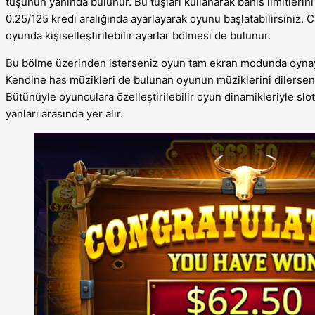
tuşunun yanında bulunur. Bu tuşları kullanarak bahis limitlerini a
0.25/125 kredi aralığında ayarlayarak oyunu başlatabilirsiniz.
oyunda kişiselleştirilebilir ayarlar bölmesi de bulunur.
Bu bölme üzerinden isterseniz oyun tam ekran modunda oynaya
Kendine has müzikleri de bulunan oyunun müziklerini dilerseniz a
Bütünüyle oyunculara özelleştirilebilir oyun dinamikleriyle sl
yanları arasında yer alır.