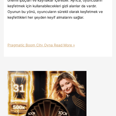
önemli ipuçları ve kaynaklar içerebilir. Ayrıca, oyuncuların
keşfetmek için kullanabilecekleri gizli alanlar da vardır.
Oyunun bu yönü, oyuncuların sürekli olarak keşfetmek ve
keşfettikleri her şeyden keyif almalarını sağlar.
Pragmatic Boom City Oyna
Read More »