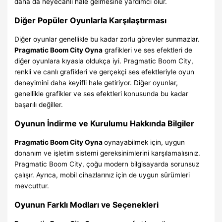
daha da heyecanlı hale gelmesine yardımcı olur.
Diğer Popüler Oyunlarla Karşılaştırması
Diğer oyunlar genellikle bu kadar zorlu görevler sunmazlar.
Pragmatic Boom City Oyna
grafikleri ve ses efektleri de
diğer oyunlara kıyasla oldukça iyi. Pragmatic Boom City,
renkli ve canlı grafikleri ve gerçekçi ses efektleriyle oyun
deneyimini daha keyifli hale getiriyor. Diğer oyunlar,
genellikle grafikler ve ses efektleri konusunda bu kadar
başarılı değiller.
Oyunun İndirme ve Kurulumu Hakkında Bilgiler
Pragmatic Boom City Oyna
oynayabilmek için, uygun
donanım ve işletim sistemi gereksinimlerini karşılamalısınız.
Pragmatic Boom City, çoğu modern bilgisayarda sorunsuz
çalışır. Ayrıca, mobil cihazlarınız için de uygun sürümleri
mevcuttur.
Oyunun Farklı Modları ve Seçenekleri