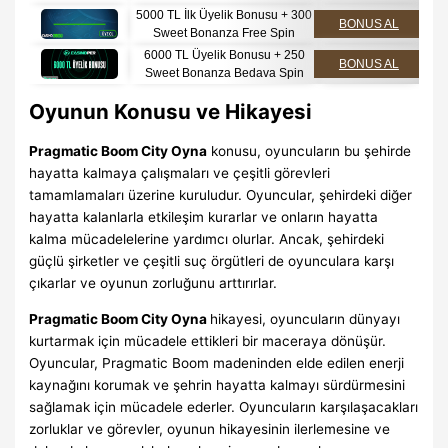
5000 TL İlk Üyelik Bonusu + 300
BONUS AL
Sweet Bonanza Free Spin
6000 TL Üyelik Bonusu + 250
BONUS AL
Sweet Bonanza Bedava Spin
Oyunun Konusu ve Hikayesi
Pragmatic Boom City Oyna
konusu, oyuncuların bu şehirde
hayatta kalmaya çalışmaları ve çeşitli görevleri
tamamlamaları üzerine kuruludur. Oyuncular, şehirdeki diğer
hayatta kalanlarla etkileşim kurarlar ve onların hayatta
kalma mücadelelerine yardımcı olurlar. Ancak, şehirdeki
güçlü şirketler ve çeşitli suç örgütleri de oyunculara karşı
çıkarlar ve oyunun zorluğunu arttırırlar.
Pragmatic Boom City Oyna
hikayesi, oyuncuların dünyayı
kurtarmak için mücadele ettikleri bir maceraya dönüşür.
Oyuncular, Pragmatic Boom madeninden elde edilen enerji
kaynağını korumak ve şehrin hayatta kalmayı sürdürmesini
sağlamak için mücadele ederler. Oyuncuların karşılaşacakları
zorluklar ve görevler, oyunun hikayesinin ilerlemesine ve