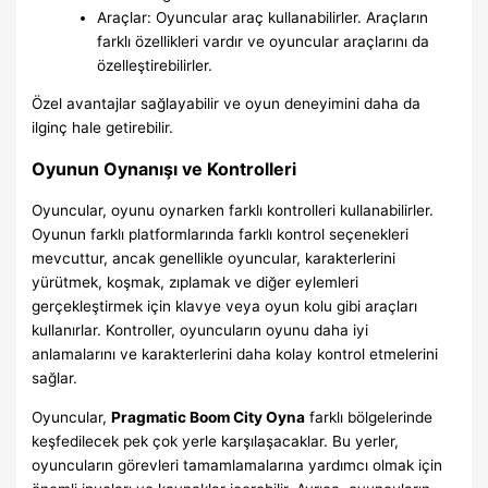
Araçlar: Oyuncular araç kullanabilirler. Araçların
farklı özellikleri vardır ve oyuncular araçlarını da
özelleştirebilirler.
Özel avantajlar sağlayabilir ve oyun deneyimini daha da
ilginç hale getirebilir.
Oyunun Oynanışı ve Kontrolleri
Oyuncular, oyunu oynarken farklı kontrolleri kullanabilirler.
Oyunun farklı platformlarında farklı kontrol seçenekleri
mevcuttur, ancak genellikle oyuncular, karakterlerini
yürütmek, koşmak, zıplamak ve diğer eylemleri
gerçekleştirmek için klavye veya oyun kolu gibi araçları
kullanırlar. Kontroller, oyuncuların oyunu daha iyi
anlamalarını ve karakterlerini daha kolay kontrol etmelerini
sağlar.
Oyuncular,
Pragmatic Boom City Oyna
farklı bölgelerinde
keşfedilecek pek çok yerle karşılaşacaklar. Bu yerler,
oyuncuların görevleri tamamlamalarına yardımcı olmak için