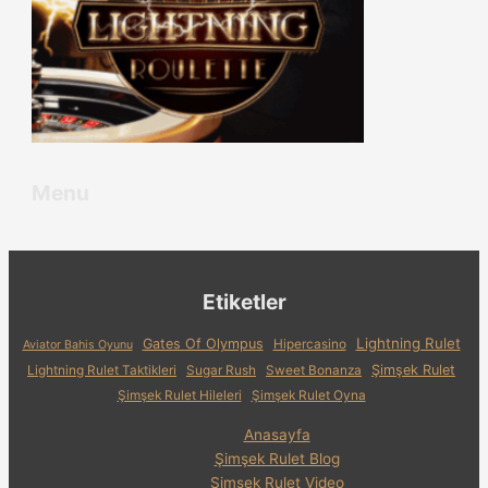
Menu
Etiketler
Lightning Rulet
Gates Of Olympus
Hipercasino
Aviator Bahis Oyunu
Şimşek Rulet
Lightning Rulet Taktikleri
Sugar Rush
Sweet Bonanza
Şimşek Rulet Hileleri
Şimşek Rulet Oyna
Anasayfa
Şimşek Rulet Blog
Şimşek Rulet Video