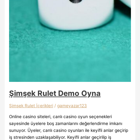
Şimşek Rulet Demo Oyna
Şimşek Rulet İçerikleri
/
gameyazar123
Online casino siteleri, canlı casino oyun seçenekleri
sayesinde üyelere boş zamanlarını değerlendirme imkanı
sunuyor. Üyeler, canlı casino oyunları ile keyifli anlar geçirip
iş stresinden uzaklaşabiliyor. Keyifli anlar geçirilip iş