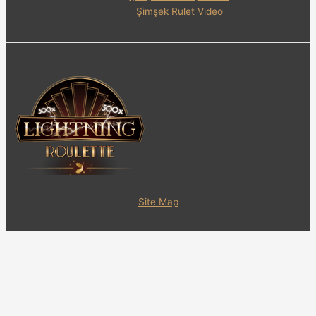
Şimşek Rulet Video
Site Map