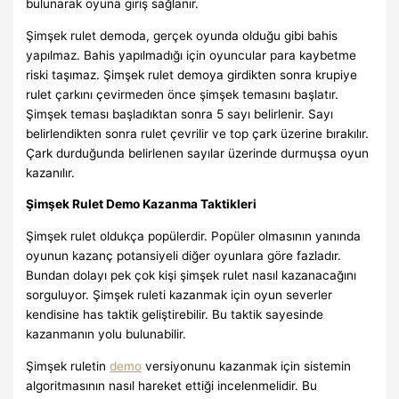
bulunarak oyuna giriş sağlanır.
Şimşek rulet demoda, gerçek oyunda olduğu gibi bahis
yapılmaz. Bahis yapılmadığı için oyuncular para kaybetme
riski taşımaz. Şimşek rulet demoya girdikten sonra krupiye
rulet çarkını çevirmeden önce şimşek temasını başlatır.
Şimşek teması başladıktan sonra 5 sayı belirlenir. Sayı
belirlendikten sonra rulet çevrilir ve top çark üzerine bırakılır.
Çark durduğunda belirlenen sayılar üzerinde durmuşsa oyun
kazanılır.
Şimşek Rulet Demo Kazanma Taktikleri
Şimşek rulet oldukça popülerdir. Popüler olmasının yanında
oyunun kazanç potansiyeli diğer oyunlara göre fazladır.
Bundan dolayı pek çok kişi şimşek rulet nasıl kazanacağını
sorguluyor. Şimşek ruleti kazanmak için oyun severler
kendisine has taktik geliştirebilir. Bu taktik sayesinde
kazanmanın yolu bulunabilir.
Şimşek ruletin
demo
versiyonunu kazanmak için sistemin
algoritmasının nasıl hareket ettiği incelenmelidir. Bu