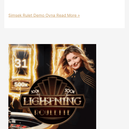
Şimşek Rulet Demo Oyna
Read More »