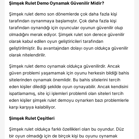
Şimşek Rulet Demo Oynamak Güvenilir Midir?
Şimşek rulet demo son dönemlerde çok daha fazla kişi
tarafından oynanmaya başlamıştır. Çok daha fazla kişi
tarafından oynandığı için oyuncular oyunun güvenilir olup
olmadığını merak ediyor. Şimşek rulet son derece güvenilir
olarak kabul edilen oyun geliştiricileri tarafından
geliştirilmiştir. Bu avantajından dolayı oyun oldukça güvenilir
olarak nitelendirilir.
Şimşek rulet demo oynamak oldukça güvenilirdir. Ancak
güven problemi yaşamamak için oyunu herkesin bildiği bahis
sitelerinden oynamak önemlidir. Bu bahis sitelerini tercih
eden kişiler dilediği şekilde oyun oynayabilir. Ancak kendisini
ispatlamamış, site içi işlemleri problemli olan siteleri tercih
eden kişiler şimşek rulet demoyu oynarken bazı problemlerle
karşı karşıya kalabiliyor.
Şimşek Rulet Çeşitleri
Şimşek rulet oldukça farklı özellikleri olan bu oyundur. Düz
bir oyun olmadığı için de birçok kişi bu oyunu oynamak