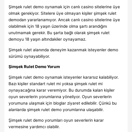
Şimşek rulet demo oynamak için canlı casino sitelerine üye
olmak gerekiyor. Sitelere üye olmayan kişiler şimşek rulet
demodan yararlanamıyor. Ancak canlı casino sitelerine üye
olabilmek için 18 yaşın üzerinde olma şartı arandığını
unutmamak gerekir. Bu şarta bağlı olarak şimşek rulet
demoyu 18 yaşın altındakiler oynayamaz.
Şimşek rulet alanında deneyim kazanmak isteyenler demo
sürümü oynayabiliyor.
Şimşek Rulet Demo Yorum
Şimşek rulet demo oynamak isteyenler kararsız kalabiliyor.
Bazı kişiler standart rulet mi yoksa şimşek rulet mi
oynayacağına karar veremiyor. Bu durumda kalan kişiler
oyun severlerin yorumlarına yöneliyor. Oyun severlerin
yorumuna ulaşmak için bloglar ziyaret edilebilir. Çünkü bu
alanlarda şimşek rulet demo yorumlarına ulaşabilir.
Şimşek rulet demo yorumları oyun severlerin karar
vermesine yardımcı olabilir.