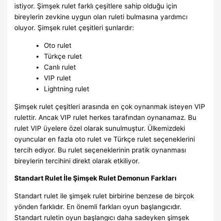
istiyor. Şimşek rulet farklı çeşitlere sahip olduğu için
bireylerin zevkine uygun olan ruleti bulmasına yardımcı
oluyor. Şimşek rulet çeşitleri şunlardır:
Oto rulet
Türkçe rulet
Canlı rulet
VIP rulet
Lightning rulet
Şimşek rulet çeşitleri arasında en çok oynanmak isteyen VIP
rulettir. Ancak VIP rulet herkes tarafından oynanamaz. Bu
rulet VIP üyelere özel olarak sunulmuştur. Ülkemizdeki
oyuncular en fazla oto rulet ve Türkçe rulet seçeneklerini
tercih ediyor. Bu rulet seçeneklerinin pratik oynanması
bireylerin tercihini direkt olarak etkiliyor.
Standart Rulet İle Şimşek Rulet Demonun Farkları
Standart rulet ile şimşek rulet birbirine benzese de birçok
yönden farklıdır. En önemli farkları oyun başlangıcıdır.
Standart ruletin oyun başlangıcı daha sadeyken şimşek