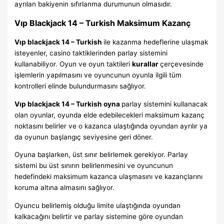
ayrılan bakiyenin sıfırlanma durumunun olmasıdır.
Vıp Blackjack 14 – Turkish Maksimum Kazanç
Vıp blackjack 14 – Turkish
ile kazanma hedeflerine ulaşmak
isteyenler, casino taktiklerinden parlay sistemini
kullanabiliyor. Oyun ve oyun taktileri
kurallar
çerçevesinde
işlemlerin yapılmasını ve oyuncunun oyunla ilgili tüm
kontrolleri elinde bulundurmasını sağlıyor.
Vıp blackjack 14 – Turkish oyna
parlay sistemini kullanacak
olan oyunlar, oyunda elde edebilecekleri maksimum kazanç
noktasını belirler ve o kazanca ulaştığında oyundan ayrılır ya
da oyunun başlangıç seviyesine geri döner.
Oyuna başlarken, üst sınır belirlemek gerekiyor. Parlay
sistemi bu üst sınırın belirlenmesini ve oyuncunun
hedefindeki maksimum kazanca ulaşmasını ve kazançlarını
koruma altına almasını sağlıyor.
Oyuncu belirlemiş olduğu limite ulaştığında oyundan
kalkacağını belirtir ve parlay sistemine göre oyundan