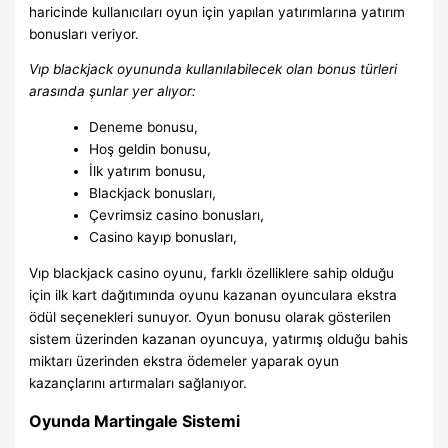
haricinde kullanıcıları oyun için yapılan yatırımlarına yatırım
bonusları veriyor.
Vıp blackjack oyununda kullanılabilecek olan bonus türleri
arasında şunlar yer alıyor:
Deneme bonusu,
Hoş geldin bonusu,
İlk yatırım bonusu,
Blackjack bonusları,
Çevrimsiz casino bonusları,
Casino kayıp bonusları,
Vıp blackjack casino oyunu, farklı özelliklere sahip olduğu
için ilk kart dağıtımında oyunu kazanan oyunculara ekstra
ödül seçenekleri sunuyor. Oyun bonusu olarak gösterilen
sistem üzerinden kazanan oyuncuya, yatırmış olduğu bahis
miktarı üzerinden ekstra ödemeler yaparak oyun
kazançlarını artırmaları sağlanıyor.
Oyunda Martingale Sistemi