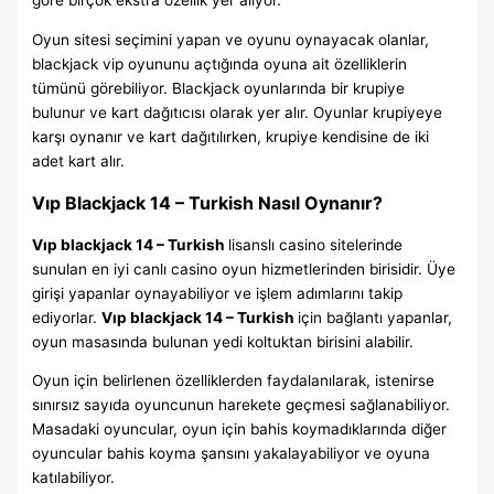
Oyun sitesi seçimini yapan ve oyunu oynayacak olanlar,
blackjack vip oyununu açtığında oyuna ait özelliklerin
tümünü görebiliyor. Blackjack oyunlarında bir krupiye
bulunur ve kart dağıtıcısı olarak yer alır. Oyunlar krupiyeye
karşı oynanır ve kart dağıtılırken, krupiye kendisine de iki
adet kart alır.
Vıp Blackjack 14 – Turkish Nasıl Oynanır?
Vıp blackjack 14 – Turkish
lisanslı casino sitelerinde
sunulan en iyi canlı casino oyun hizmetlerinden birisidir. Üye
girişi yapanlar oynayabiliyor ve işlem adımlarını takip
ediyorlar.
Vıp blackjack 14 – Turkish
için bağlantı yapanlar,
oyun masasında bulunan yedi koltuktan birisini alabilir.
Oyun için belirlenen özelliklerden faydalanılarak, istenirse
sınırsız sayıda oyuncunun harekete geçmesi sağlanabiliyor.
Masadaki oyuncular, oyun için bahis koymadıklarında diğer
oyuncular bahis koyma şansını yakalayabiliyor ve oyuna
katılabiliyor.