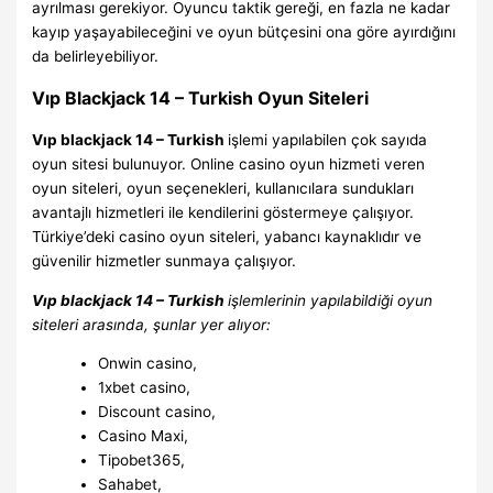
ayrılması gerekiyor. Oyuncu taktik gereği, en fazla ne kadar
kayıp yaşayabileceğini ve oyun bütçesini ona göre ayırdığını
da belirleyebiliyor.
Vıp Blackjack 14 – Turkish Oyun Siteleri
Vıp blackjack 14 – Turkish
işlemi yapılabilen çok sayıda
oyun sitesi bulunuyor. Online casino oyun hizmeti veren
oyun siteleri, oyun seçenekleri, kullanıcılara sundukları
avantajlı hizmetleri ile kendilerini göstermeye çalışıyor.
Türkiye’deki casino oyun siteleri, yabancı kaynaklıdır ve
güvenilir hizmetler sunmaya çalışıyor.
Vıp blackjack 14 – Turkish
işlemlerinin yapılabildiği oyun
siteleri arasında, şunlar yer alıyor:
Onwin casino,
1xbet casino,
Discount casino,
Casino Maxi,
Tipobet365,
Sahabet,