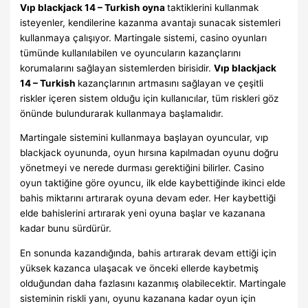
Vıp blackjack 14 – Turkish oyna
taktiklerini kullanmak
isteyenler, kendilerine kazanma avantajı sunacak sistemleri
kullanmaya çalışıyor. Martingale sistemi, casino oyunları
tümünde kullanılabilen ve oyuncuların kazançlarını
korumalarını sağlayan sistemlerden birisidir.
Vıp blackjack
14 – Turkish
kazançlarının artmasını sağlayan ve çeşitli
riskler içeren sistem olduğu için kullanıcılar, tüm riskleri göz
önünde bulundurarak kullanmaya başlamalıdır.
Martingale sistemini kullanmaya başlayan oyuncular, vıp
blackjack oyununda, oyun hırsına kapılmadan oyunu doğru
yönetmeyi ve nerede durması gerektiğini bilirler. Casino
oyun taktiğine göre oyuncu, ilk elde kaybettiğinde ikinci elde
bahis miktarını artırarak oyuna devam eder. Her kaybettiği
elde bahislerini artırarak yeni oyuna başlar ve kazanana
kadar bunu sürdürür.
En sonunda kazandığında, bahis artırarak devam ettiği için
yüksek kazanca ulaşacak ve önceki ellerde kaybetmiş
olduğundan daha fazlasını kazanmış olabilecektir. Martingale
sisteminin riskli yanı, oyunu kazanana kadar oyun için