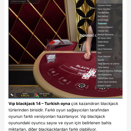
Vıp blackjack 14 – Turkish oyna
çok kazandıran blackjack
türlerinden birisidir. Farklı oyun sağlayıcıları tarafından
oyunun farklı versiyonları hazırlanıyor. Vıp blackjack
oyunundaki oyuncu sayısı ve oyun için belirlenen bahis
miktarları, diğer blackjacklardan farklı olabiliyor.