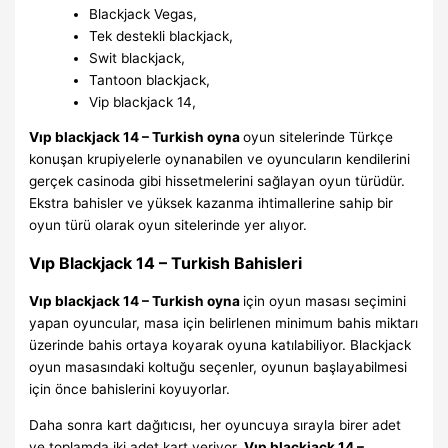
Blackjack Vegas,
Tek destekli blackjack,
Swit blackjack,
Tantoon blackjack,
Vip blackjack 14,
Vıp blackjack 14 – Turkish oyna
oyun sitelerinde Türkçe
konuşan krupiyelerle oynanabilen ve oyuncuların kendilerini
gerçek casinoda gibi hissetmelerini sağlayan oyun türüdür.
Ekstra bahisler ve yüksek kazanma ihtimallerine sahip bir
oyun türü olarak oyun sitelerinde yer alıyor.
Vıp Blackjack 14 – Turkish Bahisleri
Vıp blackjack 14 – Turkish oyna
için oyun masası seçimini
yapan oyuncular, masa için belirlenen minimum bahis miktarı
üzerinde bahis ortaya koyarak oyuna katılabiliyor. Blackjack
oyun masasındaki koltuğu seçenler, oyunun başlayabilmesi
için önce bahislerini koyuyorlar.
Daha sonra kart dağıtıcısı, her oyuncuya sırayla birer adet
ve toplamda iki adet kart veriyor.
Vıp blackjack 14 –