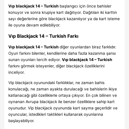
Vıp blackjack 14 – Turkish
başlangıcı için önce bahisler
konuyor ve sonra krupiye kart dağıtıyor. Dağıtılan iki karttın
sayı değerlerine göre blackjack kazanılıyor ya da kart isteme
ile oyuna devam edilebiliyor.
Vıp Blackjack 14 – Turkish Farkı
Vıp blackjack 14 – Turkish
diğer oyunlardan biraz farklıdır.
Oyun farkını bilenler, kendilerine daha fazla kazanma şansı
sunan oyunları tercih ediyor.
Vıp blackjack 14 – Turkish
farkını görmek isteyenler, diğer blackjack özelliklerini
inceliyor.
Vip blackjack oyunundaki farklılıklar, ne zaman bahis
konulacağı, ne zaman ayakta durulacağı ve bahislerin ikiye
katlanacağı gibi özelliklerle ortaya çıkıyor. En çok bilinen ve
oynanan Avrupa blackjack ile benzer özelliklere sahip kart
oyunudur. Vip blackjack oyununda kart sayma geçerlidir ve
oyuncular, istedikleri taktikleri kullanarak oyunlarına
başlayabiliyor.