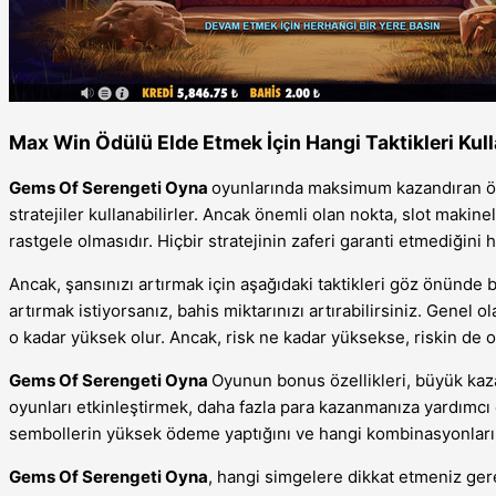
Max Win Ödülü Elde Etmek İçin Hangi Taktikleri Kul
Gems Of Serengeti Oyna
oyunlarında maksimum kazandıran ödü
stratejiler kullanabilirler. Ancak önemli olan nokta, slot maki
rastgele olmasıdır. Hiçbir stratejinin zaferi garanti etmediğini 
Ancak, şansınızı artırmak için aşağıdaki taktikleri göz önünde
artırmak istiyorsanız, bahis miktarınızı artırabilirsiniz. Genel
o kadar yüksek olur. Ancak, risk ne kadar yüksekse, riskin de
Gems Of Serengeti Oyna
Oyunun bonus özellikleri, büyük kaz
oyunları etkinleştirmek, daha fazla para kazanmanıza yardımcı
sembollerin yüksek ödeme yaptığını ve hangi kombinasyonların
Gems Of Serengeti Oyna
, hangi simgelere dikkat etmeniz ger