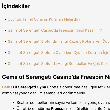
İçindekiler
•
Oyunun Temel Oynanış Kuralları Nelerdir?
•
Gems of Serengeti Casino’da Freespin Nasıl Kazanılır?
•
Gems of Serengeti Slotunda Hangi Kazanç Potansiyeli Ödül
•
Gems of Serengeti Slotunu Oynarken Oyunun Kuralları İçin 
•
Gems of Serengeti Slotunda Hangi Semboller En Çok Kazan
Gems of Serengeti Casino’da Freespin Na
Gems
Of Serengeti Oyna
Ücretsiz döndürme özelliğini tetikle
kombinasyonda dağılım sembolleri görünmelidir.
Scatter sembollerinin sayısı ve kombinasyonu, oyun sağ
Ücretsiz döndürme
Freespin
özelliği etkinleştirildiğ