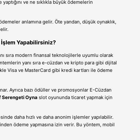
 yaptığını ve ne sıklıkla büyük ödemelerin
ödemeler anlamına gelir. Öte yandan, düşük oynaklık,
lir.
İşlem Yapabilirsiniz?
ı sıra modern finansal teknolojilerle uyumlu olarak
ntemlerin yanı sıra e-cüzdan ve kripto para gibi dijital
e Visa ve MasterCard gibi kredi kartları ile ödeme
sunar. Ayrıca bazı ödüller ve promosyonlar E-Cüzdan
 Serengeti Oyna
slot oyununda ticaret yapmak için
sinde daha hızlı ve daha anonim işlemler yapılabilir.
rinden ödeme yapmasına izin verir. Bu yöntem, mobil