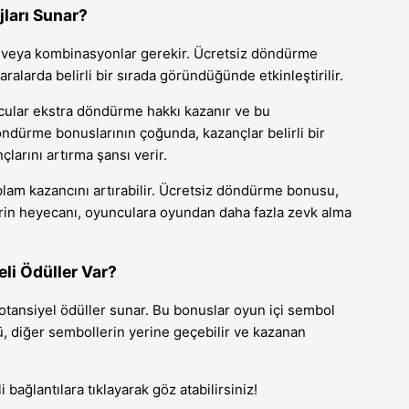
jları Sunar?
er veya kombinasyonlar gerekir. Ücretsiz döndürme
larda belirli bir sırada göründüğünde etkinleştirilir.
ular ekstra döndürme hakkı kazanır ve bu
öndürme bonuslarının çoğunda, kazançlar belirli bir
larını artırma şansı verir.
lam kazancını artırabilir. Ücretsiz döndürme bonusu,
erin heyecanı, oyunculara oyundan daha fazla zevk alma
li Ödüller Var?
otansiyel ödüller sunar. Bu bonuslar oyun içi sembol
ü, diğer sembollerin yerine geçebilir ve kazanan
bağlantılara tıklayarak göz atabilirsiniz!