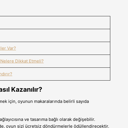
ler Var?
Nelere Dikkat Etmeli?
dırır?
sıl Kazanılır?
mek için, oyunun makaralarında belirli sayıda
layıcısına ve tasarıma bağlı olarak değişebilir.
inde, oyun sizi ücretsiz döndürmelerle ödüllendirecektir.