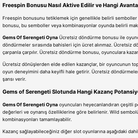
Freespin Bonusu Nasıl Aktive Edilir ve Hangi Avanta
Freespin bonusunu tetiklemek için genellikle belirli semboll
bonusu, bu semboller veya kombinasyonlar oyunda belirli makara
Gems Of Serengeti Oyna
Ücretsiz döndürme bonusu ile oyunc
döndürmeler sırasında bahisleri için ücret alınmaz. Ücretsiz d
çarpanla çarpılır. Ücretsiz döndürme bonusu, oyunculara kazanç
Ücretsiz dönüşlerden elde edilen kazançlar, bir oyuncunun top
oyun deneyimini daha keyifli hale getirir. Ücretsiz döndürmel
şansı verir.
Gems of Serengeti Slotunda Hangi Kazanç Potansiye
Gems Of Serengeti Oyna
oyuncuları heyecanlandıran çeşitli p
değerleri ve oynanış özelliklerine göre belirlenir. Wild sembol
kombinasyonları tamamlayabilir.
Kazanç sağlayabileceğiniz diğer slot oyunlarına aşağıdaki dahili 