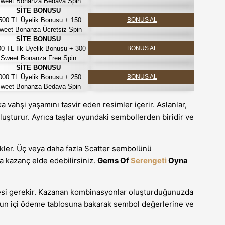
weet Bonanza Bedava Spin
SİTE BONUSU
500 TL Üyelik Bonusu + 150
BONUS AL
weet Bonanza Ücretsiz Spin
SİTE BONUSU
0 TL İlk Üyelik Bonusu + 300
BONUS AL
Sweet Bonanza Free Spin
SİTE BONUSU
000 TL Üyelik Bonusu + 250
BONUS AL
weet Bonanza Bedava Spin
 vahşi yaşamını tasvir eden resimler içerir. Aslanlar,
luşturur. Ayrıca taşlar oyundaki sembollerden biridir ve
kler. Üç veya daha fazla Scatter sembolünü
a kazanç elde edebilirsiniz.
Gems Of
Serengeti
Oyna
esi gerekir. Kazanan kombinasyonlar oluşturduğunuzda
oyun içi ödeme tablosuna bakarak sembol değerlerine ve