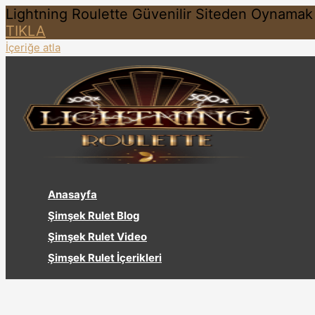
Lightning Roulette Güvenilir Siteden Oynamak 
TIKLA
İçeriğe atla
Anasayfa
Şimşek Rulet Blog
Şimşek Rulet Video
Şimşek Rulet İçerikleri