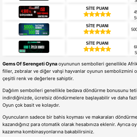
S
SİTE PUANI
4
S
SİTE PUANI
500
SİTE PUANI
6
S
Gems Of Serengeti Oyna
oyununun sembolleri genellikle Afrika
filler, zebralar ve diğer vahşi hayvanlar oyunun sembolizmini o
çeşitli renk ve değerlere sahiptir.
Dağılım sembolleri genellikle bedava döndürme bonusunu teti
indirdiğinizde, ücretsiz döndürmelere başlayabilir ve daha fazl
Oyun çok basit ve kolaydır.
Oyuncuların sadece bir bahis koyması ve makaraları döndürm
kazandığınız para otomatik olarak hesabınıza eklenir. Ayrıca 
kazanma kombinasyonlarına bakabilirsiniz.