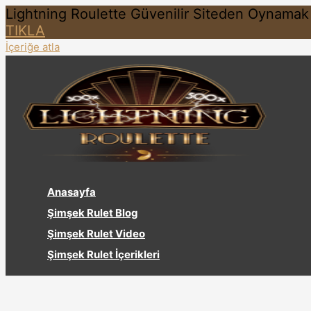
Lightning Roulette Güvenilir Siteden Oynamak 
TIKLA
İçeriğe atla
Anasayfa
Şimşek Rulet Blog
Şimşek Rulet Video
Şimşek Rulet İçerikleri