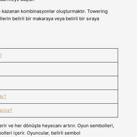
de kazanan kombinasyonlar oluşturmaktır. Towering
in belirli bir makaraya veya belirli bir sıraya
?
ir?
siniz?
rir ve her dönüşte heyecanı artırır. Oyun sembolleri,
lleri içerir. Oyuncular, belirli sembol