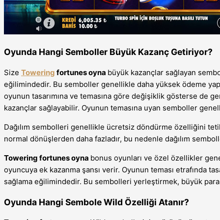
Oyunda Hangi Semboller Büyük Kazanç Getiriyor?
Size
Towering
fortunes oyna
büyük kazançlar sağlayan sembol
eğilimindedir. Bu semboller genellikle daha yüksek ödeme yap
oyunun tasarımına ve temasına göre değişiklik gösterse de gen
kazançlar sağlayabilir. Oyunun temasına uyan semboller genelli
Dağılım sembolleri genellikle ücretsiz döndürme özelliğini teti
normal dönüşlerden daha fazladır, bu nedenle dağılım sembolle
Towering fortunes oyna
bonus oyunları ve özel özellikler gene
oyuncuya ek kazanma şansı verir. Oyunun teması etrafında tas
sağlama eğilimindedir. Bu sembolleri yerleştirmek, büyük para 
Oyunda Hangi Sembole Wild Özelliği Atanır?