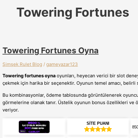
Towering Fortunes
Towering Fortunes Oyna
Şimşek Rulet Blog
/
gameyazar123
Towering fortunes oyna
oyunları, heyecan verici bir slot den
çekmek için harika bir seçenektir. Oyunun temel amacı, belirli
Bu kombinasyonlar, ödeme tablosunda görüntülenerek oyuncul
görmelerine olanak tanır. Üstelik oyunun bonus özellikleri ve 
veriyor.
SİTE PUANI
850