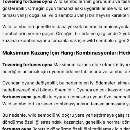
Towering fortunes oyna
Wild sembollerinin görünümü ve tasar
gösterebilir. Örneğin oyun temanız eski uygarlıklar ise wild se
teması vahşi doğa ise, wild sembolü vahşi bir hayvan karakteri il
Wild sembolleri genellikle daha yüksek ödeme kombinasyonla
sembollerin yerine geçer. Örneğin, bir ödeme çizgisinde 2 yük
kazanan kombinasyonu tamamlamak için wild sembolü diğer 2 se
Maksimum Kazanç İçin Hangi Kombinasyonları Hede
Towering fortunes oyna
Maksimum kazanç elde etmek istiyors
ödediğini anlamak için oyunun ödeme tablosunu ve sembol değer
Oyundan oyuna değişebilir, bu nedenle en iyi ödemeleri almak
hedefleyeceğinizi bilmek önemlidir. Oyunda en çok kazandıran
fortunes oyna
genellikle oyunun temasına uygun özel sembolle
Wild sembolleri kazanan kombinasyonların tamamlanmasına yar
Bu nedenle, wild sembolünü doğru yere yerleştirmeye çalışırsa
döndürme özelliği sırasındaki kazançlar, genellikle normal d
fortunes oyna
ücretsiz döndürme özelliğini tetiklemek için dağı